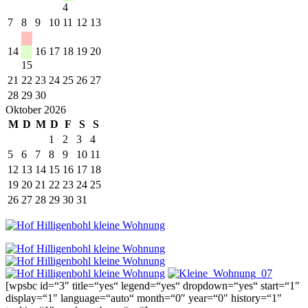
4
7
8
9
10
11
12
13
14
16
17
18
19
20
15
21
22
23
24
25
26
27
28
29
30
Oktober 2026
M
D
M
D
F
S
S
1
2
3
4
5
6
7
8
9
10
11
12
13
14
15
16
17
18
19
20
21
22
23
24
25
26
27
28
29
30
31
[wpsbc id=“3″ title=“yes“ legend=“yes“ dropdown=“yes“ start=“1″
display=“1″ language=“auto“ month=“0″ year=“0″ history=“1″