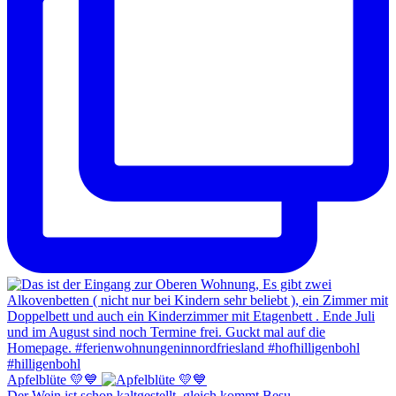
Apfelblüte 💛💙
Der Wein ist schon kaltgestellt, gleich kommt Besu